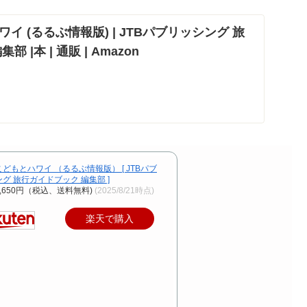
イ (るるぶ情報版) | JTBパブリッシング 旅
 |本 | 通販 | Amazon
どもとハワイ （るるぶ情報版） [ JTBパブ
グ 旅行ガイドブック 編集部 ]
,650円（税込、送料無料)
(2025/8/21時点)
楽天で購入