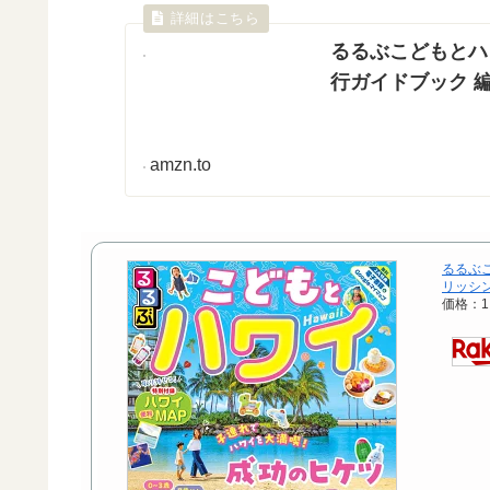
るるぶこどもとハワ
行ガイドブック 編集部
amzn.to
るるぶこ
リッシン
価格：1