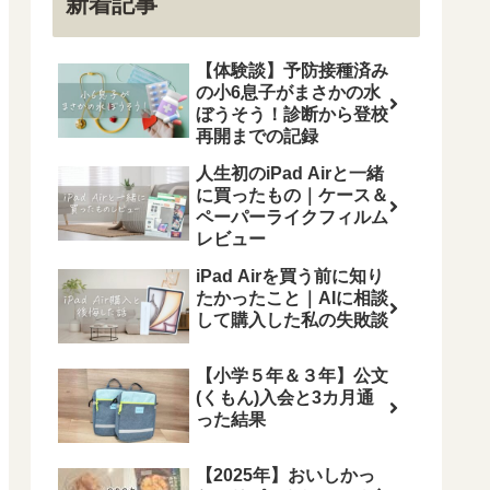
新着記事
【体験談】予防接種済み
の小6息子がまさかの水
ぼうそう！診断から登校
再開までの記録
人生初のiPad Airと一緒
に買ったもの｜ケース＆
ペーパーライクフィルム
レビュー
iPad Airを買う前に知り
たかったこと｜AIに相談
して購入した私の失敗談
【小学５年＆３年】公文
(くもん)入会と3カ月通
った結果
【2025年】おいしかっ