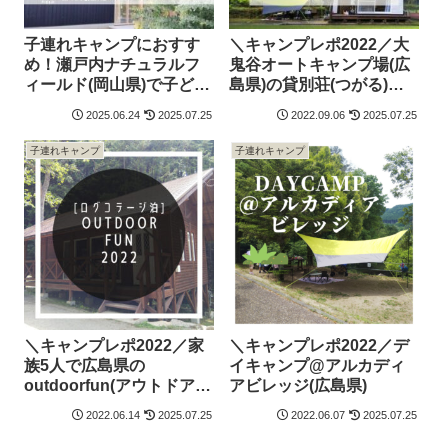
子連れキャンプにおすす
＼キャンプレポ2022／大
め！瀬戸内ナチュラルフ
鬼谷オートキャンプ場(広
ィールド(岡山県)で子ども
島県)の貸別荘(つがる)に
も大人もキャンプ満喫1泊
宿泊
2025.06.24
2025.07.25
2022.09.06
2025.07.25
2日レポート
子連れキャンプ
子連れキャンプ
＼キャンプレポ2022／家
＼キャンプレポ2022／デ
族5人で広島県の
イキャンプ@アルカディ
outdoorfun(アウトドアフ
アビレッジ(広島県)
ァン)のログコテージ宿泊
2022.06.14
2025.07.25
2022.06.07
2025.07.25