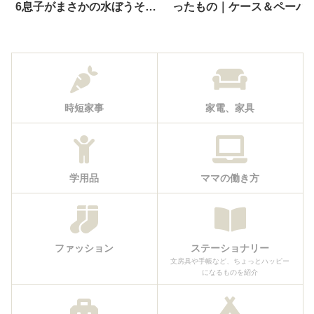
6息子がまさかの水ぼうそ
ったもの｜ケース＆ペーパ
う！診断から登校再開までの
ライクフィルムレビュー
記録
時短家事
家電、家具
学用品
ママの働き方
ファッション
ステーショナリー
文房具や手帳など、ちょっとハッピー
になるものを紹介