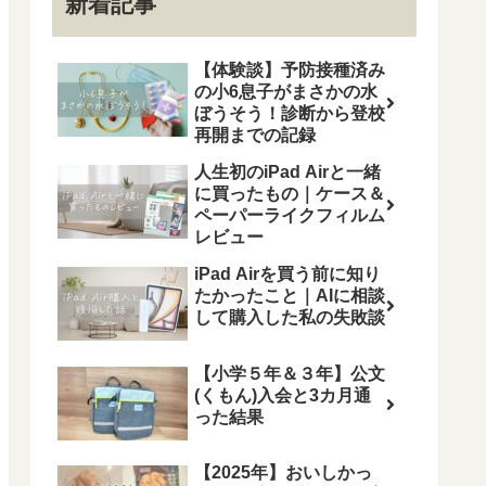
新着記事
【体験談】予防接種済み
の小6息子がまさかの水
ぼうそう！診断から登校
再開までの記録
人生初のiPad Airと一緒
に買ったもの｜ケース＆
ペーパーライクフィルム
レビュー
iPad Airを買う前に知り
たかったこと｜AIに相談
して購入した私の失敗談
【小学５年＆３年】公文
(くもん)入会と3カ月通
った結果
【2025年】おいしかっ