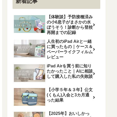
新着記事
【体験談】予防接種済み
の小6息子がまさかの水
ぼうそう！診断から登校
再開までの記録
人生初のiPad Airと一緒
に買ったもの｜ケース＆
ペーパーライクフィルム
レビュー
iPad Airを買う前に知り
たかったこと｜AIに相談
して購入した私の失敗談
【小学５年＆３年】公文
(くもん)入会と3カ月通
った結果
【2025年】おいしかっ