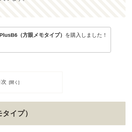
クPlusB6（方眼メモタイプ）
を購入しました！
。
目次
メモタイプ）