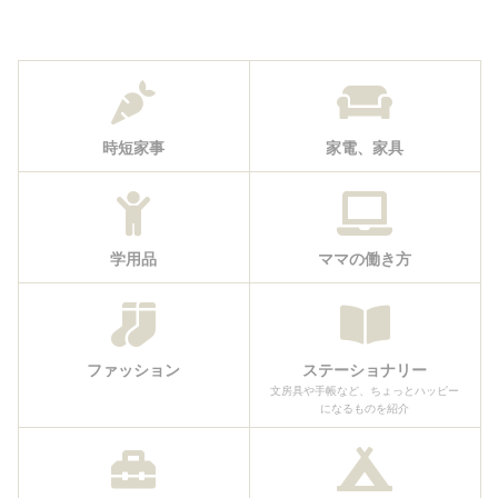
う！診断から登校再開までの
ライクフィルムレビュー
記録
時短家事
家電、家具
学用品
ママの働き方
ファッション
ステーショナリー
文房具や手帳など、ちょっとハッピー
になるものを紹介