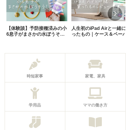
【体験談】予防接種済みの小
人生初のiPad Airと一緒に
6息子がまさかの水ぼうそ
ったもの｜ケース＆ペーパ
う！診断から登校再開までの
ライクフィルムレビュー
記録
時短家事
家電、家具
学用品
ママの働き方