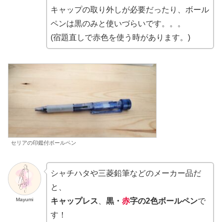
キャップの取り外しが必要だったり、ボール
ペンは黒のみと使いづらいです。。。
(宿題直しで赤色を使う時があります。)
セリアの印鑑付ボールペン
シャチハタや三菱鉛筆などのメーカー品だ
と、
Mayumi
キャップレス
、
黒・
赤
字の2色ボールペン
で
す！