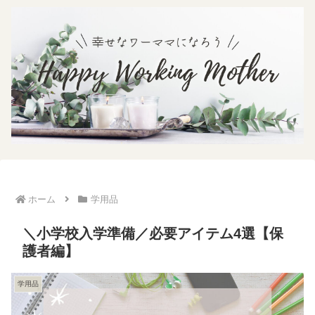
ホーム
学用品
＼小学校入学準備／必要アイテム4選【保
護者編】
学用品