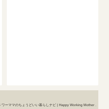
26 ワーママのちょうどいい暮らしナビ | Happy Working Mother .