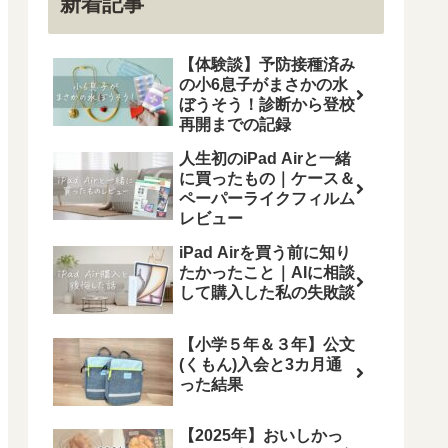
新着記事
【体験談】予防接種済み
の小6息子がまさかの水
ぼうそう！診断から登校
再開までの記録
人生初のiPad Airと一緒
に買ったもの｜ケース＆
ペーパーライクフィルム
レビュー
iPad Airを買う前に知り
たかったこと｜AIに相談
して購入した私の失敗談
【小学５年＆３年】公文
(くもん)入会と3カ月通
った結果
【2025年】おいしかっ